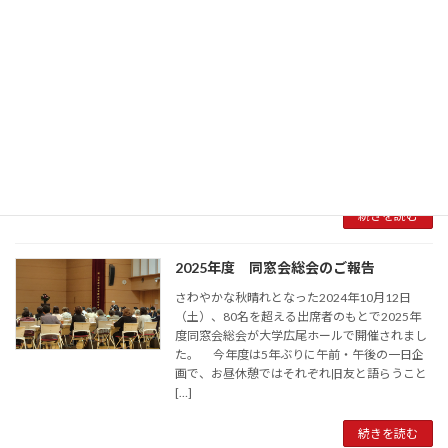
令和6年度卒業・令和7年度入学を祝して
2025年3月18日に卒業式、学位授与式が行われ
ました。社会に旅立つ卒業生・修了生は、会場
の皆様の祝福と期待、そしてたくさんの花束で
見送られました。 2025年は3月末より桜が開
花し、桜が満開の入学式を迎えました。広尾
[…]
続きを読む
2025年度 同窓会総会のご報告
さわやかな秋晴れとなった2024年10月12日
（土）、80名を超える出席者のもとで2025年
度同窓会総会が大学広尾ホールで開催されまし
た。 今年度は5年ぶりに午前・午後の一日企
画で、お昼休憩ではそれぞれ旧友と語らうこと
[…]
続きを読む